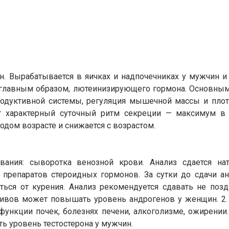
ен. Вырабатывается в яичках и надпочечниках у мужчин и
 главным образом, лютеинизирующего гормона. Основным
родуктивной системы, регуляция мышечной массы и плот
еет характерный суточный ритм секреции — максимум в
одом возрасте и снижается с возрастом.
вания: сыворотка венозной крови. Анализ сдается на
 препаратов стероидных гормонов. За сутки до сдачи а
ться от курения. Анализ рекомендуется сдавать не поз
тивов может повышать уровень андрогенов у женщин. 2.
ункции почек, болезнях печени, алкоголизме, ожирении
ь уровень тестостерона у мужчин.