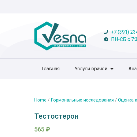
+7 (391) 23
ПН-СБ с 7:3
Главная
Услуги врачей
Ан
Home
/
Гормональные исследования
/
Оценка а
Тестостерон
565
₽