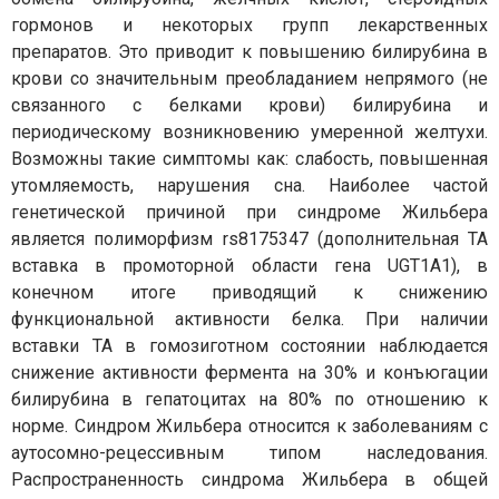
гормонов и некоторых групп лекарственных
препаратов. Это приводит к повышению билирубина в
крови со значительным преобладанием непрямого (не
связанного с белками крови) билирубина и
периодическому возникновению умеренной желтухи.
Возможны такие симптомы как: слабость, повышенная
утомляемость, нарушения сна. Наиболее частой
генетической причиной при синдроме Жильбера
является полиморфизм rs8175347 (дополнительная TA
вставка в промоторной области гена UGT1A1), в
конечном итоге приводящий к снижению
функциональной активности белка. При наличии
вставки TA в гомозиготном состоянии наблюдается
снижение активности фермента на 30% и конъюгации
билирубина в гепатоцитах на 80% по отношению к
норме. Синдром Жильбера относится к заболеваниям с
аутосомно-рецессивным типом наследования.
Распространенность синдрома Жильбера в общей