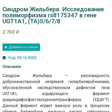
Синдром Жильбера. Исследование
полиморфизма rs8175347 в гене
UGT1A1, (TA)5/6/7/8
2 760
₽
Добавить в список
Код: 09.16.0002
Описание
Синдром Жильбера — разновидность
доброкачественной непрямой гипербилирубинемии,
обусловленной наследственным дефектом гена
UGT1A1, кодирующего фермент
уридиндифосфатглюкуронилтрансферазу (УДФГТ).
Данный фермент играет важную роль в процессах
обмена билирубина, желчных кислот, стероидных