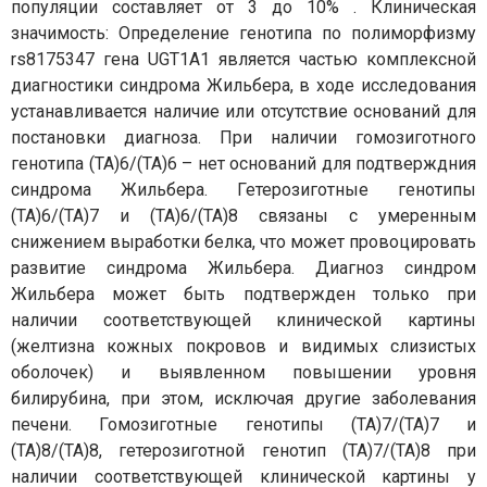
популяции составляет от 3 до 10% . Клиническая
значимость: Определение генотипа по полиморфизму
rs8175347 гена UGT1A1 является частью комплексной
диагностики синдрома Жильбера, в ходе исследования
устанавливается наличие или отсутствие оснований для
постановки диагноза. При наличии гомозиготного
генотипа (ТА)6/(ТА)6 – нет оснований для подтверждния
синдрома Жильбера. Гетерозиготные генотипы
(ТА)6/(ТА)7 и (ТА)6/(ТА)8 связаны с умеренным
снижением выработки белка, что может провоцировать
развитие синдрома Жильбера. Диагноз синдром
Жильбера может быть подтвержден только при
наличии соответствующей клинической картины
(желтизна кожных покровов и видимых слизистых
оболочек) и выявленном повышении уровня
билирубина, при этом, исключая другие заболевания
печени. Гомозиготные генотипы (ТА)7/(ТА)7 и
(ТА)8/(ТА)8, гетерозиготной генотип (ТА)7/(ТА)8 при
наличии соответствующей клинической картины у