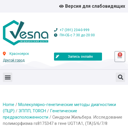
Версия для слабовидящих
+7 (391) 234-0-999
ПН-СБ с 7:30 до 20:00
Красноярск
0
Запись онлайн
Другой город
Home
/
Молекулярно-генетические методы диагностики
(ПЦР)
/
ЗППП, TORCH
/
Генетические
предрасположенности
/ Синдром Жильбера. Исследование
полиморфизма rs8175347 в гене UGT1A1, (TA)5/6/7/8