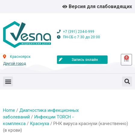
Версия для слабовидящих
+7 (391) 234-0-999
ПН-СБ с 7:30 до 20:00
Красноярск
0
Запись онлайн
Другой город
Home
/
Диагностика инфекционных
заболеваний
/
Инфекции TORCH -
комплекса
/
Краснуха
/ РНК вируса краснухи (качественно)
(в крови)