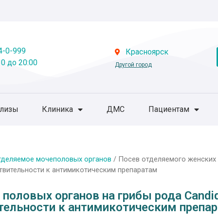
4-0-999
Красноярск
0 до 20:00
Другой город
ализы
Клиника
ДМС
Пациентам
тделяемое мочеполовых органов
/ Посев отделяемого женских 
твительности к антимикотическим препаратам
половых органов на грибы рода Candid
тельности к антимикотическим препа