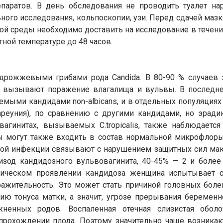
паратов. В день обследования не проводить туалет на
ого исследования, кольпоскопии, узи. Перед сдачей мазка
ной среды необходимо доставить на исследование в течение
ной температуре до 48 часов.
ожжевыми грибами рода Candida. В 80-90 % случаев это 
дко вызывают поражение влагалища и вульвы. В последн
ыми кандидами non-albicans, и в отдельных популяциях он
реуния), по сравнению с другими кандидами, но эради
вагинитах, вызываемых C.tropicalis, также наблюдаетс
 могут также входить в состав нормальной микрофлоры
кой инфекции связывают с нарушением защитных сил мак
зод кандидозного вульвовагинита, 40-45% — 2 и более
ическом проявлении кандидоза женщина испытывает си
жительность. Это может стать причиной головных болей
ю тонуса матки, а значит, угрозе прерывания беременн
ненных родов. Воспаленная отечная слизистая обол
 прохождении плода. Поэтому значительно чаще возника