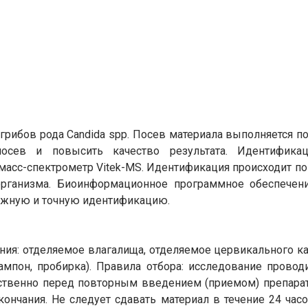
рибов рода Candida spp. Посев материала выполняется по
 посев и повысить качество результата. Идентифика
асс-спектрометр Vitek-MS. Идентификация происходит п
ганизма. Биоинформационное программное обеспечени
ежную и точную идентификацию.
ия: отделяемое влагалища, отделяемое цервикального ка
ампон, пробирка). Правила отбора: исследование провод
ственно перед повторным введением (приемом) препарато
кончания. Не следует сдавать материал в течение 24 часо