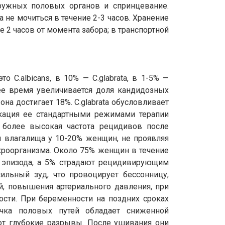
ружных половых органов и спринцевание.
 не мочиться в течение 2-3 часов. Хранение
 2 часов от момента забора; в транспортной
C.albicans, в 10% — С.glabrata, в 1-5% —
ее время увеличивается доля кандидозных
а достигает 18%. С.glabrata обусловливает
кация ее стандартными режимами терапии
я более высокая частота рецидивов после
 влагалища у 10-20% женщин, не проявляя
роорганизма. Около 75% женщин в течение
 эпизода, а 5% страдают рецидивирующим
льный зуд, что провоцирует бессонницу,
, повышения артериального давления, при
ости. При беременности на поздних сроках
очка половых путей обладает сниженной
ют глубокие разрывы. После ушивания они