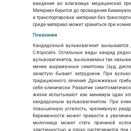
введения во влагалище медицинских пре
Материал берется до проведения бимануальн
и транспортировка: материал без транспорт
среде материал может храниться при комнат
Показания
Кандидозный вульвовагинит вызывается др
C.tropicalis. Остальные виды кандид ре
вульвовагинитов, вызываемых так называем
менее выраженные симптомы (зуд, диспа
зачастую бывает затруднена. При вульво
традиционного лечения. Дрожжевые грибы
себя клинически. Развитие симптоматичес
жизни испытывают как минимум один эпи
кандидозным вульвовагинитом. При клин
повышенную усталость, чрезмерную раздра
беременности может привести к увеличени
молочница может стать причиной ослож
эластичностью и плохо растягивается при