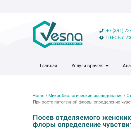
+7 (391) 23
ПН-СБ с 7:3
Главная
Услуги врачей
Ан
Home
/
Микробиологические исследования
/
О
При росте патогенной флоры определение чувс
Посев отделяемого женских 
флоры определение чувстви