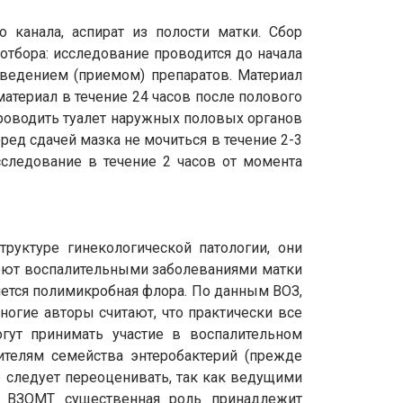
 канала, аспират из полости матки. Сбор
 отбора: исследование проводится до начала
ведением (приемом) препаратов. Материал
материал в течение 24 часов после полового
проводить туалет наружных половых органов
ред сдачей мазка не мочиться в течение 2-3
сследование в течение 2 часов от момента
руктуре гинекологической патологии, они
еют воспалительными заболеваниями матки
яется полимикробная флора. По данным ВОЗ,
гие авторы считают, что практически все
гут принимать участие в воспалительном
телям семейства энтеробактерий (прежде
е следует переоценивать, так как ведущими
и ВЗОМТ существенная роль принадлежит