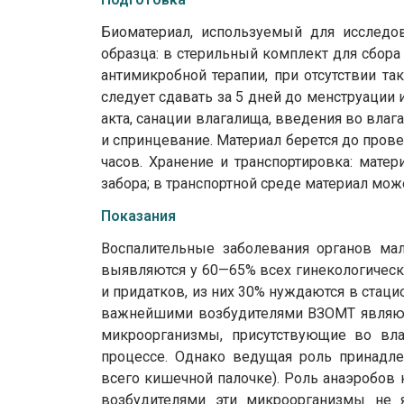
Биоматериал, используемый для исследов
образца: в стерильный комплект для сбора 
антимикробной терапии, при отсутствии т
следует сдавать за 5 дней до менструации и
акта, санации влагалища, введения во вла
и спринцевание. Материал берется до прове
часов. Хранение и транспортировка: мате
забора; в транспортной среде материал мож
Показания
Воспалительные заболевания органов мал
выявляются у 60—65% всех гинекологическ
и придатков, из них 30% нуждаются в стац
важнейшими возбудителями ВЗОМТ являютс
микроорганизмы, присутствующие во вла
процессе. Однако ведущая роль принадл
всего кишечной палочке). Роль анаэробов 
возбудителями эти микроорганизмы не 