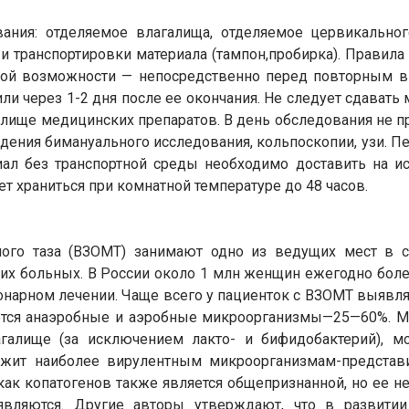
ания: отделяемое влагалища, отделяемое цервикального
и транспортировки материала (тампон,пробирка). Правила
акой возможности — непосредственно перед повторным в
ли через 1-2 дня после ее окончания. Не следует сдавать 
галище медицинских препаратов. В день обследования не 
дения бимануального исследования, кольпоскопии, узи. Пе
риал без транспортной среды необходимо доставить на и
ет храниться при комнатной температуре до 48 часов.
ого таза (ВЗОМТ) занимают одно из ведущих мест в ст
их больных. В России около 1 млн женщин ежегодно бол
ионарном лечении. Чаще всего у пациенток с ВЗОМТ выявл
я анаэробные и аэробные микроорганизмы—25—60%. Мно
галище (за исключением лакто- и бифидобактерий), мо
ежит наиболее вирулентным микроорганизмам-представи
как копатогенов также является общепризнанной, но ее н
являются. Другие авторы утверждают, что в развити