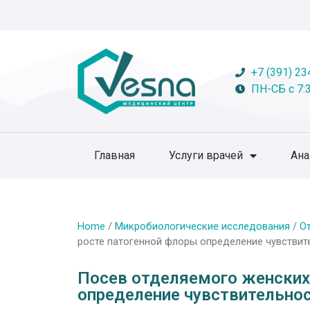
+7 (391) 23
ПН-СБ с 7:3
Главная
Услуги врачей
Ан
Home
/
Микробиологические исследования
/
О
росте патогенной флоры определение чувствит
Посев отделяемого женских 
определение чувствительно