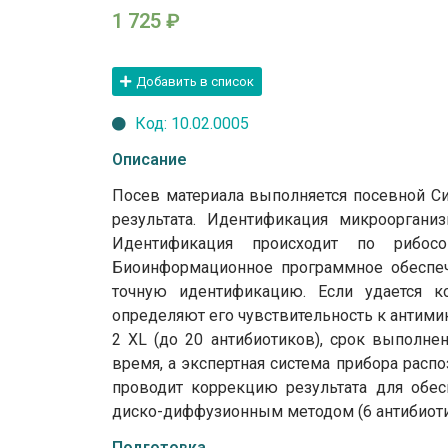
1 725
₽
Добавить в список
Код: 10.02.0005
Описание
Посев материала выполняется посевной Сис
результата. Идентификация микрооргани
Идентификация происходит по рибос
Биоинформационное программное обеспеч
точную идентификацию. Если удается к
определяют его чувствительность к антими
2 XL (до 20 антибиотиков), срок выполне
время, а экспертная система прибора распо
проводит коррекцию результата для обес
диско-диффузионным методом (6 антибиотик
Подготовка