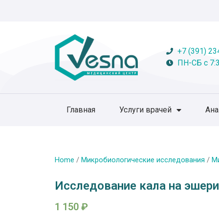
+7 (391) 23
ПН-СБ с 7:3
Главная
Услуги врачей
Ан
Home
/
Микробиологические исследования
/
М
Исследование кала на эшери
1 150
₽