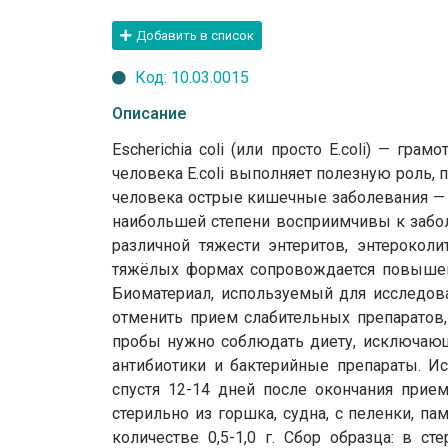
Добавить в список
Код: 10.03.0015
Описание
Escherichia coli (или просто E.coli) — 
человека E.coli выполняет полезную роль, 
человека острые кишечные заболевания — э
наибольшей степени восприимчивы к забол
различной тяжести энтеритов, энтерокол
тяжёлых формах сопровождается повышени
Биоматериал, используемый для исследова
отменить прием слабительных препаратов,
пробы нужно соблюдать диету, исключающ
антибиотики и бактерийные препараты. И
спустя 12-14 дней после окончания прие
стерильно из горшка, судна, с пеленки, п
количестве 0,5-1,0 г. Сбор образца: в с