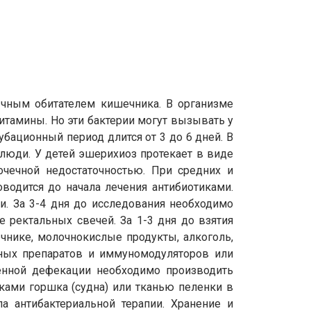
бычным обитателем кишечника. В организме
витамины. Но эти бактерии могут вызывать у
бационный период длится от 3 до 6 дней. В
люди. У детей эшерихиоз протекает в виде
очечной недостаточностью. При средних и
одится до начала лечения антибиотиками.
. За 3-4 дня до исследования необходимо
 ректальных свечей. За 1-3 дня до взятия
нике, молочнокислые продукты, алкоголь,
бных препаратов и иммуномодуляторов или
венной дефекации необходимо производить
нками горшка (судна) или тканью пеленки в
ла антибактериальной терапии. Хранение и