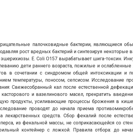
грамотрицательные палочковидные бактерии, являющиеся о
подавляя рост вредных бактерий и синтезируя некоторые 
шерихиозы. E. Coli O157 вырабатывает шига-токсин. Инку
еванию дети раннего возраста, пожилые и ослабленные 
итов в сочетании с синдромом общей интоксикации и п
ем температуры, поносом, сепсисом. Исследование пров
ния: Свежесобранный кал после естественной дефекации
 касторового и вазелинового масел, прекратить введение
ую продукты, усиливающие процессы брожения в кишеч
сследование проводят до начала приема противомикро
ма лекарственных средств. Сбор фекалий после естест
амперса, из фекальной массы, не соприкасающейся со сте
терильный контейнер с ложкой. Правила отбора: до нача