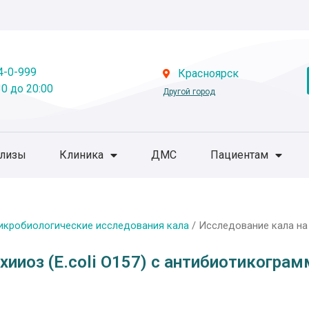
4-0-999
Красноярск
0 до 20:00
Другой город
ализы
Клиника
ДМС
Пациентам
икробиологические исследования кала
/ Исследование кала на 
хииоз (E.coli О157) с антибиотикогра