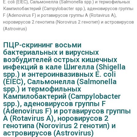
E. coli (EIEC), Сальмонелла (Salmonella spp.) и термофильных
Кампилобактерий (Campylobacter spp.), аденовирусов группы
F (Adenovirus F) и ротавирусов группы А (Rotavirus A),
норовирусов 2 генотипа (Norovirus 2 генотип) и астровирусов
(Astrovirus)
ПЦР-скрининг восьми
бактериальных и вирусных
возбудителей острых кишечных
инфекций в кале Шигелла (Shigella
spp.) и энтероинвазивных E. coli
(EIEC), Сальмонелла (Salmonella
spp.) и термофильных
Кампилобактерий (Campylobacter
spp.), аденовирусов группы F
(Adenovirus F) и ротавирусов группы
А (Rotavirus A), норовирусов 2
генотипа (Norovirus 2 генотип) и
астровирусов (Astrovirus)