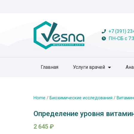
+7 (391) 23
ПН-СБ с 7:3
Главная
Услуги врачей
Ан
Home
/
Биохимические исследования
/
Витамин
Определение уровня витами
2 645
₽