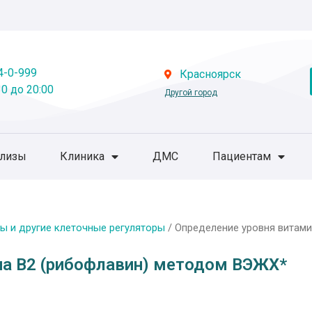
4-0-999
Красноярск
0 до 20:00
Другой город
ализы
Клиника
ДМС
Пациентам
ы и другие клеточные регуляторы
/ Определение уровня витам
на В2 (рибофлавин) методом ВЭЖХ*