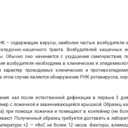
НК – содержащие вирусы, наиболее частые возбудители 
елудочно-кишечного тракта. Возбудителей кишечных и
ы. Обычно оно начинается с ухудшения самочувствия, 
ия возбудителя необходима в клинических и эпидемиолог
 характер проводимых клинических и противоэпидеми
 этом случае является обнаружение РНК ротавирусов, но
ния: кал после естественной дефекации в первые 3 дня
йнер с ложечкой и завинчивающейся крышкой. Образец ка
нка) при помощи ложечки и помещают в контейнер (не бол
ивают. Полученный образец требуется доставить в лабора
мпературе +2 — +8оС не более 12 часов. Факторы, влияющ