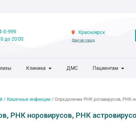
4-0-999
Красноярск
0 до 20:00
Другой город
ализы
Клиника
ДМС
Пациентам
й
/
Кишечные инфекции
/ Определение РНК ротавирусов, РНК н
в, РНК норовирусов, РНК астровирусо