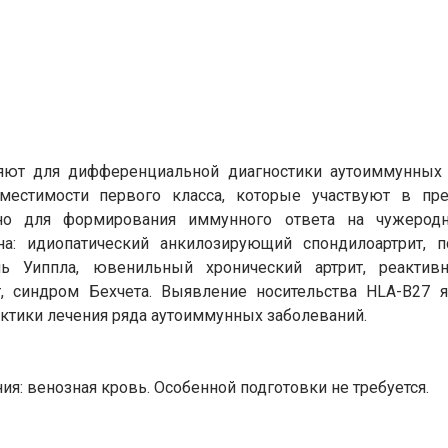
яют для дифференциальной диагностики аутоиммунных 
местимости первого класса, которые участвуют в пр
но для формирования иммунного ответа на чужеродн
: идиопатический анкилозирующий спондилоартрит, пс
нь Уиппла, ювенильный хронический артрит, реактивн
т, синдром Бехчета. Выявление носительства HLA-B27 
актики лечения ряда аутоиммунных заболеваний.
я: венозная кровь. Особенной подготовки не требуется.