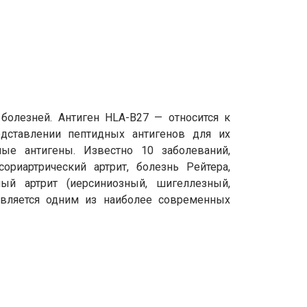
болезней. Антиген HLA-B27 — относится к
едставлении пептидных антигенов для их
ые антигены. Известно 10 заболеваний,
ориартрический артрит, болезнь Рейтера,
ый артрит (иерсиниозный, шигеллезный,
является одним из наиболее современных