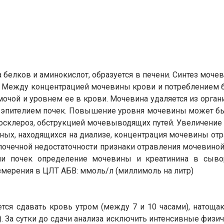
белков и аминокислот, образуется в печени. Синтез мочев
. Между концентрацией мочевины крови и потреблением б
чой и уровнем ее в крови. Мочевина удаляется из орган
 эпителием почек. Повышение уровня мочевины может быт
росклероз, обструкцией мочевыводящих путей. Увеличен
ьных, находящихся на диализе, концентрация мочевины отр
 почечной недостаточности признаки отравления мочевин
ии почек определение мочевины и креатинина в сыво
змерения в ЦЛТ АБВ: ммоль/л (миллимоль на литр)
ся сдавать кровь утром (между 7 и 10 часами), натощак
). За сутки до сдачи анализа исключить интенсивные физи