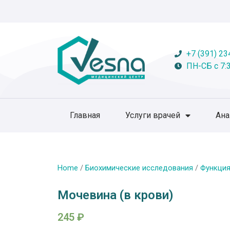
+7 (391) 23
ПН-СБ с 7:3
Главная
Услуги врачей
Ан
Home
/
Биохимические исследования
/
Функция
Мочевина (в крови)
245
₽