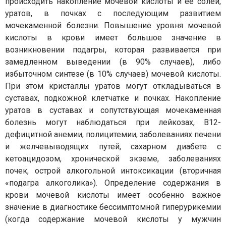
происходить накопление мочевой кислоты и её солей,
уратов, в почках с последующим развитием
мочекаменной болезни. Повышение уровня мочевой
кислоты в крови имеет большое значение в
возникновении подагры, которая развивается при
замедленном выведении (в 90% случаев), либо
избыточном синтезе (в 10% случаев) мочевой кислоты.
При этом кристаллы уратов могут откладываться в
суставах, подкожной клетчатке и почках. Накопление
уратов в суставах и сопутствующая мочекаменная
болезнь могут наблюдаться при лейкозах, В12-
дефицитной анемии, полицитемии, заболеваниях печени
и желчевыводящих путей, сахарном диабете с
кетоацидозом, хронической экземе, заболеваниях
почек, острой алкогольной интоксикации (вторичная
«подагра алкоголика»). Определение содержания в
крови мочевой кислоты имеет особенно важное
значение в диагностике бессимптомной гиперурикемии
(когда содержание мочевой кислоты у мужчин