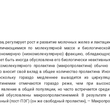
а, регулирует рост и развитие молочных желез и лактац
тличающимися по молекулярной массе и биологической
мономерную (низкомолекулярную) фракцию, обладающую
т быть иногда обусловлена его биологически неактивным
омолекулярного пролактина (макропролактина) обычно 
о вносит свой вклад в общее количество пролактина. Ин
оскольку гораздо медленнее выводится из циркуляц
ктинемии отмечаются гораздо реже, чем при высоко
явление в общей популяции, но часто встречается сред
ий обусловлены макроопролактинемией. В результате 
вный (пост-ПЭГ) (он же свободный пролактин), — Макропро