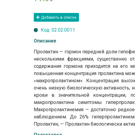
Добавить в список
Код: 02.02.0011
Описание
Пролактин — гормон передней доли гипофиз
несколькими фракциями, существенно о
содержания гормона приходится на его 
повышенная концентрация пролактина може
«макропролактином». Концентрация высок
очень низкую биологическую активность, н
крови в значительной концентрации, п
макропролактина симптомы гиперпрола
Макропролактинемия — достаточно редкое 
наблюдением. До 26% гиперпролактинем
Пролактин, — Пролактин биологически акти
Подготовка