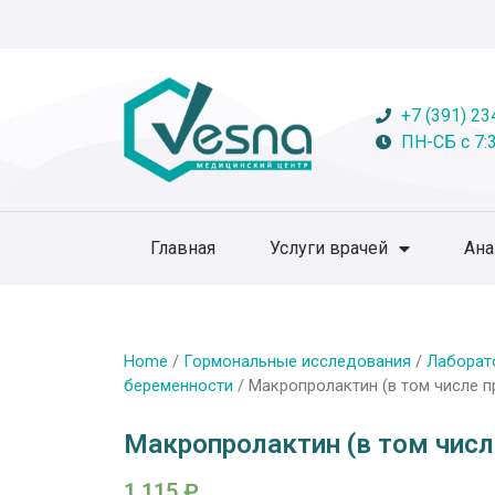
+7 (391) 23
ПН-СБ с 7:3
Главная
Услуги врачей
Ан
Home
/
Гормональные исследования
/
Лаборат
беременности
/ Макропролактин (в том числе п
Макропролактин (в том числ
1 115
₽