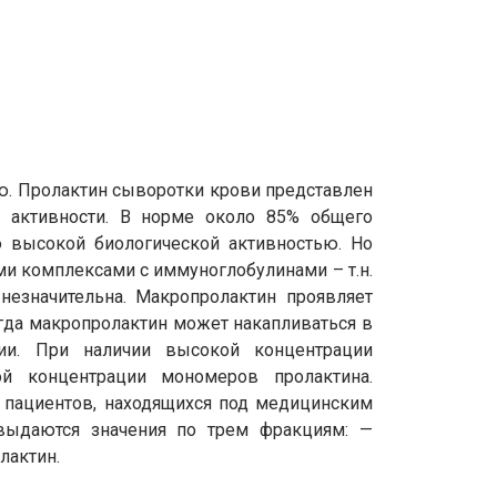
ию. Пролактин сыворотки крови представлен
 активности. В норме около 85% общего
 высокой биологической активностью. Но
и комплексами с иммуноглобулинами – т.н.
незначительна. Макропролактин проявляет
огда макропролактин может накапливаться в
ии. При наличии высокой концентрации
й концентрации мономеров пролактина.
и пациентов, находящихся под медицинским
выдаются значения по трем фракциям: —
лактин.