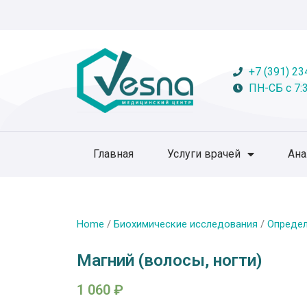
+7 (391) 23
ПН-СБ с 7:3
Главная
Услуги врачей
Ан
Home
/
Биохимические исследования
/
Определ
Магний (волосы, ногти)
1 060
₽