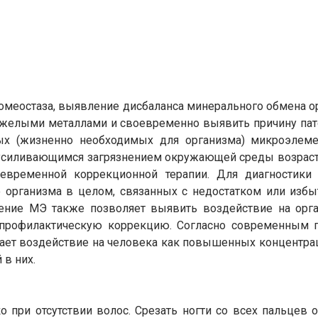
омеостаза, выявление дисбаланса минерального обмена о
яжелыми металлами и своевременно выявить причину пат
х (жизненно необходимых для организма) микроэлеме
 усиливающимся загрязнением окружающей среды возраст
евременной коррекционной терапии. Для диагностики
го организма в целом, связанных с недостатком или изб
ение МЭ также позволяет выявить воздействие на орг
 профилактическую коррекцию. Согласно современным 
ает воздействие на человека как повышенных концентрац
 в них.
 при отсутствии волос. Срезать ногти со всех пальцев 