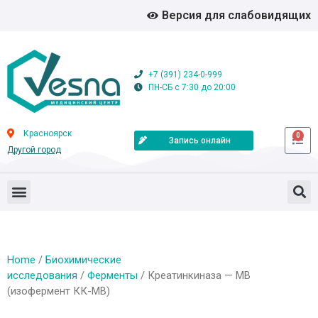
Версия для слабовидящих
+7 (391) 234-0-999
ПН-СБ с 7:30 до 20:00
Красноярск
0
Запись онлайн
Другой город
Home
/
Биохимические
исследования
/
Ферменты
/ Креатинкиназа — МВ
(изофермент КК-МВ)