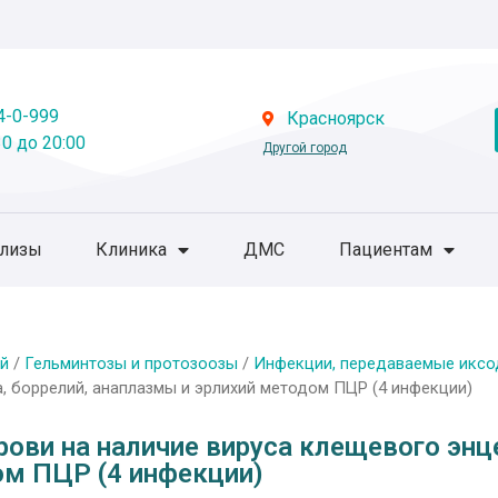
4-0-999
Красноярск
0 до 20:00
Другой город
ализы
Клиника
ДМС
Пациентам
й
/
Гельминтозы и протозоозы
/
Инфекции, передаваемые икс
, боррелий, анаплазмы и эрлихий методом ПЦР (4 инфекции)
ови на наличие вируса клещевого энц
ом ПЦР (4 инфекции)