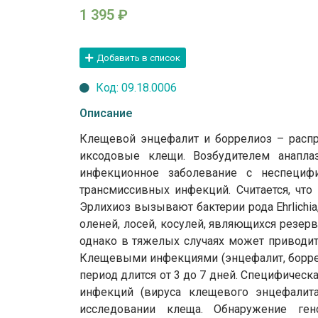
1 395
₽
Добавить в список
Код: 09.18.0006
Описание
Клещевой энцефалит и боррелиоз – распр
иксодовые клещи. Возбудителем анапла
инфекционное заболевание с неспецифи
трансмиссивных инфекций. Считается, что
Эрлихиоз вызывают бактерии рода Ehrlich
оленей, лосей, косулей, являющихся резер
однако в тяжелых случаях может приводит
Клещевыми инфекциями (энцефалит, боррел
период длится от 3 до 7 дней. Специфичес
инфекций (вируса клещевого энцефалита
исследовании клеща. Обнаружение ге