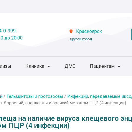
4-0-999
Красноярск
0 до 20:00
Другой город
ализы
Клиника
ДМС
Пациентам
й
/
Гельминтозы и протозоозы
/
Инфекции, передаваемые икс
а, боррелий, анаплазмы и эрлихий методом ПЦР (4 инфекции)
еща на наличие вируса клещевого энц
ом ПЦР (4 инфекции)