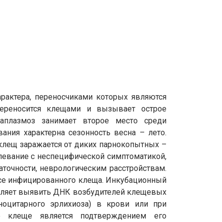
рактера, переносчиками которых являются
переносится клещами и вызывает острое
наплазмоз занимает второе место среди
ания характерна сезонность весна – лето.
клещ заражается от диких парнокопытных –
олевание с неспецифической симптоматикой,
точности, неврологическим расстройствам.
усе инфицированного клеща. Инкубационный
зволяет выявить ДНК возбудителей клещевых
ноцитарного эрлихиоза) в крови или при
ю клеще является подтверждением его