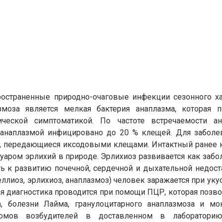
остраненные природно-очаговые инфекции сезонного ха
змоза является мелкая бактерия анаплазма, которая 
ческой симптоматикой. По частоте встречаемости а
 анаплазмой инфицировано до 20 % клещей. Для заболев
ia, передающиеся иксодовыми клещами. Интактный ранее 
вуаром эрлихий в природе. Эрлихиоз развивается как заб
ь к развитию почечной, сердечной и дыхательной недоста
лиоз, эрлихиоз, анаплазмоз) человек заражается при ук
кая диагностика проводится при помощи ПЦР, которая по
, болезни Лайма, гранулоцитарного анаплазмоза и мо
номов возбудителей в доставленном в лаборатори