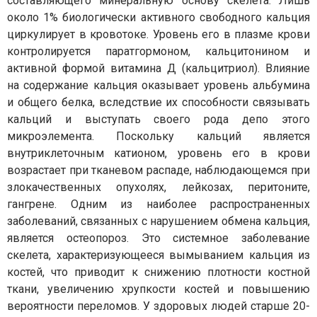
составляющего минеральную основу скелета. Лишь
около 1% биологически активного свободного кальция
циркулирует в кровотоке. Уровень его в плазме крови
контролируется паратгормоном, кальцитонином и
активной формой витамина Д (кальцитриол). Влияние
на содержание кальция оказывает уровень альбумина
и общего белка, вследствие их способности связывать
кальций и выступать своего рода депо этого
микроэлемента. Поскольку кальций является
внутриклеточным катионом, уровень его в крови
возрастает при тканевом распаде, наблюдающемся при
злокачественных опухолях, лейкозах, перитоните,
гангрене. Одним из наиболее распространенных
заболеваний, связанных с нарушением обмена кальция,
является остеопороз. Это системное заболевание
скелета, характеризующееся вымыванием кальция из
костей, что приводит к снижению плотности костной
ткани, увеличению хрупкости костей и повышению
вероятности переломов. У здоровых людей старше 20-