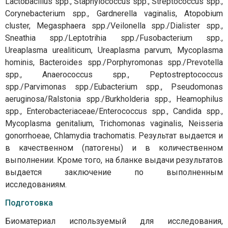
Lactobacillus spp., Staphylococcus spp., Streptococcus spp.,
Corynebacterium spp., Gardnerella vaginalis, Atopobium
cluster, Megasphaera spp./Veilonella spp./Dialister spp.,
Sneathia spp./Leptotrihia spp./Fusobacterium spp.,
Ureaplasma urealiticum, Ureaplasma parvum, Mycoplasma
hominis, Bacteroides spp./Porphyromonas spp./Prevotella
spp., Anaerococcus spp., Peptostreptococcus
spp./Parvimonas spp./Eubacterium spp., Pseudomonas
aeruginosa/Ralstonia spp./Burkholderia spp., Heamophilus
spp., Enterobacteriaceae/Enterococcus spp., Candida spp.,
Mycoplasma genitalium, Trichomonas vaginalis, Neisseria
gonorrhoeae, Chlamydia trachomatis. Результат выдается и
в качественном (патогены) и в количественном
выполнении. Кроме того, на бланке выдачи результатов
выдается заключение по выполненным
исследованиям.
Подготовка
Биоматериал используемый для исследования,