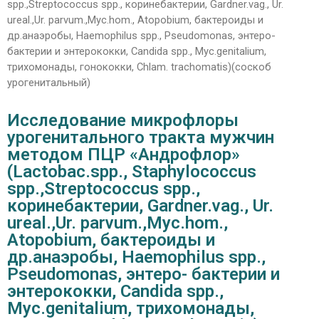
spp.,Streptococcus spp., коринебактерии, Gardner.vag., Ur.
ureal.,Ur. parvum.,Myc.hom., Atopobium, бактероиды и
др.анаэробы, Haemophilus spp., Pseudomonas, энтеро-
бактерии и энтерококки, Сandida spp., Myc.genitalium,
трихомонады, гонококки, Chlam. trachomatis)(соскоб
урогенитальный)
Исследование микрофлоры
урогенитального тракта мужчин
методом ПЦР «Андрофлор»
(Lactobac.spp., Staphylococcus
spp.,Streptococcus spp.,
коринебактерии, Gardner.vag., Ur.
ureal.,Ur. parvum.,Myc.hom.,
Atopobium, бактероиды и
др.анаэробы, Haemophilus spp.,
Pseudomonas, энтеро- бактерии и
энтерококки, Сandida spp.,
Myc.genitalium, трихомонады,