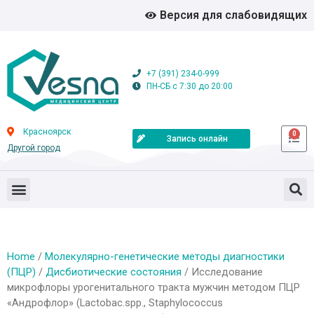
Версия для слабовидящих
+7 (391) 234-0-999
ПН-СБ с 7:30 до 20:00
Красноярск
0
Запись онлайн
Другой город
Home
/
Молекулярно-генетические методы диагностики
(ПЦР)
/
Дисбиотические состояния
/ Исследование
микрофлоры урогенитального тракта мужчин методом ПЦР
«Андрофлор» (Lactobac.spp., Staphylococcus