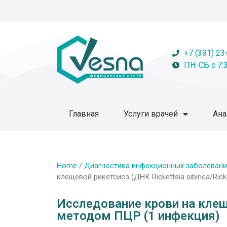
+7 (391) 23
ПН-СБ с 7:3
Главная
Услуги врачей
Ан
Home
/
Диагностика инфекционных заболевани
клещевой рикетсиоз (ДНК Rickettsia sibirica/Ric
Исследование крови на клещев
методом ПЦР (1 инфекция)