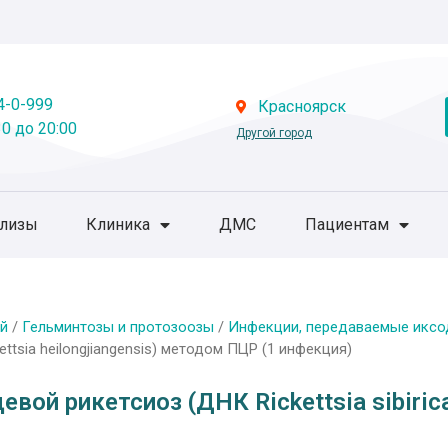
4-0-999
Красноярск
0 до 20:00
Другой город
ализы
Клиника
ДМС
Пациентам
й
/
Гельминтозы и протозоозы
/
Инфекции, передаваемые икс
kettsia heilongjiangensis) методом ПЦР (1 инфекция)
ой рикетсиоз (ДНК Rickettsia sibirica/