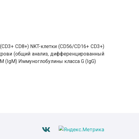
(CD3+ CD8+) NKT-клетки (CD56/CD16+ CD3+)
 крови (общий анализ, дифференцированный
M (IgM) Иммуноглобулины класса G (IgG)