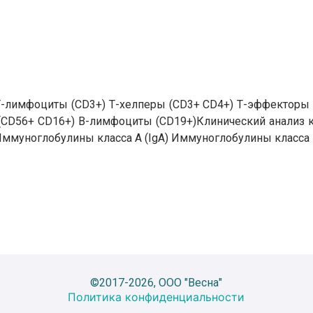
-лимфоциты (CD3+) Т-хелперы (CD3+ CD4+) Т-эффекторы 
 (CD56+ CD16+) B-лимфоциты (СD19+)Клинический анализ
Иммуноглобулины класса А (IgA) Иммуноглобулины класса 
©2017-2026, ООО "Весна"
Политика конфиденциальности