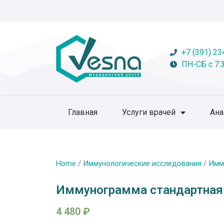
+7 (391) 23
ПН-СБ с 7:3
Главная
Услуги врачей
Ан
Home
/
Иммунологические исследования
/
Имм
Иммунограмма стандартная
4 480
₽