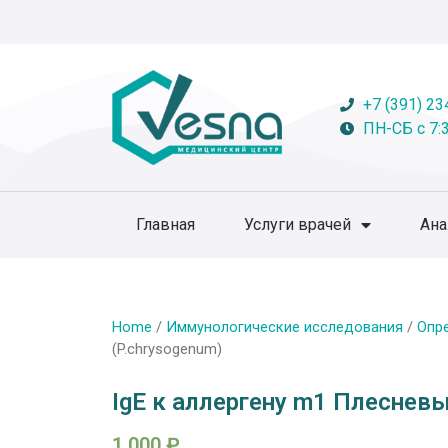
+7 (391) 23
ПН-СБ с 7:3
Главная
Услуги врачей
Ан
Home
/
Иммунологические исследования
/
Опр
(P.chrysogenum)
IgE к аллергену m1 Плесневы
1 000
₽