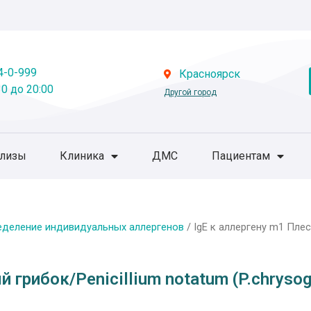
4-0-999
Красноярск
0 до 20:00
Другой город
ализы
Клиника
ДМС
Пациентам
еделение индивидуальных аллергенов
/ IgE к аллергену m1 Плес
й грибок/Penicillium notatum (P.chryso