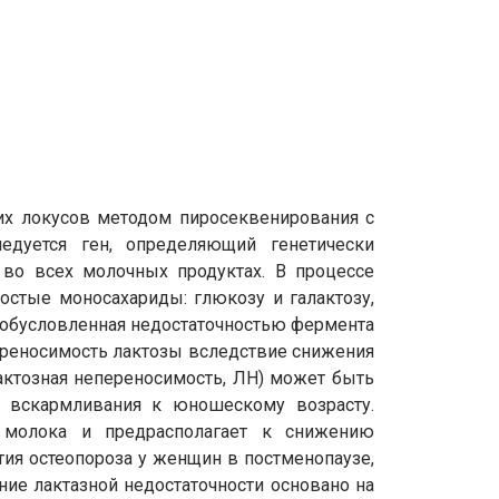
их локусов методом пиросеквенирования с
едуется ген, определяющий генетически
во всех молочных продуктах. В процессе
остые моносахариды: глюкозу и галактозу,
 обусловленная недостаточностью фермента
ереносимость лактозы вследствие снижения
лактозная непереносимость, ЛН) может быть
о вскармливания к юношескому возрасту.
 молока и предрасполагает к снижению
ия остеопороза у женщин в постменопаузе,
ие лактазной недостаточности основано на