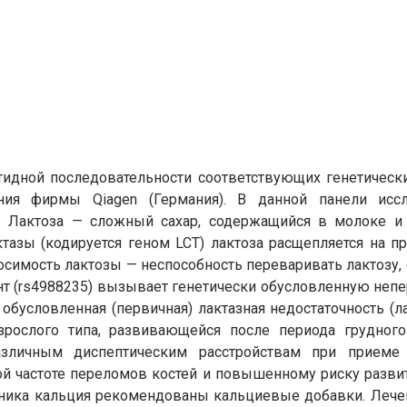
тидной последовательности соответствующих генетическ
ния фирмы Qiagen (Германия). В данной панели иссл
. Лактоза — сложный сахар, содержащийся в молоке и 
азы (кодируется геном LCT) лактоза расщепляется на пр
осимость лактозы — неспособность переваривать лактозу,
нт (rs4988235) вызывает генетически обусловленную неп
обусловленная (первичная) лактазная недостаточность (
зрослого типа, развивающейся после периода грудног
азличным диспептическим расстройствам при приеме
й частоте переломов костей и повышенному риску развит
чника кальция рекомендованы кальциевые добавки. Лечен