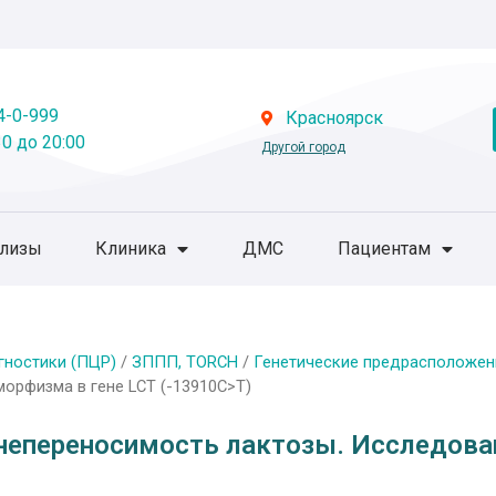
4-0-999
Красноярск
0 до 20:00
Другой город
ализы
Клиника
ДМС
Пациентам
гностики (ПЦР)
/
ЗППП, TORCH
/
Генетические предрасположен
орфизма в гене LCT (-13910C>T)
 непереносимость лактозы. Исследова