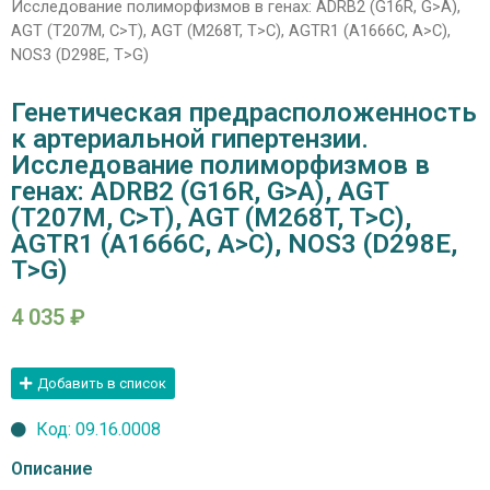
Исследование полиморфизмов в генах: ADRB2 (G16R, G>A),
AGT (T207M, C>T), AGT (M268T, T>C), AGTR1 (A1666C, A>C),
NOS3 (D298E, T>G)
Генетическая предрасположенность
к артериальной гипертензии.
Исследование полиморфизмов в
генах: ADRB2 (G16R, G>A), AGT
(T207M, C>T), AGT (M268T, T>C),
AGTR1 (A1666C, A>C), NOS3 (D298E,
T>G)
4 035
₽
Добавить в список
Код: 09.16.0008
Описание