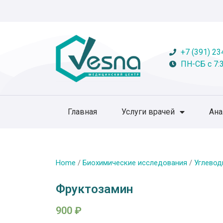
+7 (391) 23
ПН-СБ с 7:3
Главная
Услуги врачей
Ан
Home
/
Биохимические исследования
/
Углевод
Фруктозамин
900
₽