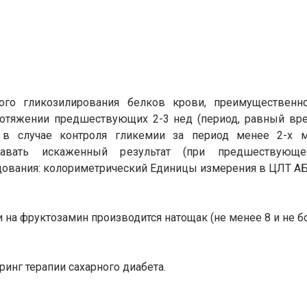
ого гликозилирования белков крови, преимущественно
отяжении предшествующих 2-3 нед (период, равный вр
 в случае контроля гликемии за период менее 2-х м
авать искаженный результат (при предшествующей
ования: колориметрический Единицы измерения в ЦЛТ АБ
 на фруктозамин производится натощак (не менее 8 и не бо
ринг терапии сахарного диабета.