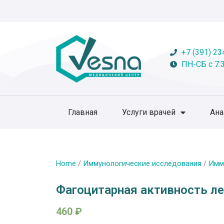
+7 (391) 23
ПН-СБ с 7:3
Главная
Услуги врачей
Ан
Home
/
Иммунологические исследования
/
Имм
Фагоцитарная активность л
460
₽