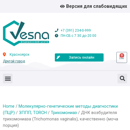
Версия для слабовидящих
+7 (391) 234-0-999
ПН-СБ с 7:30 до 20:00
Красноярск
0
Запись онлайн
Другой город
Home
/
Молекулярно-генетические методы диагностики
(ПЦР)
/
ЗППП, TORCH
/
Трихомониаз
/ ДНК возбудителя
трихомониаза (Trichomonas vaginalis), качественно (моча
порция)