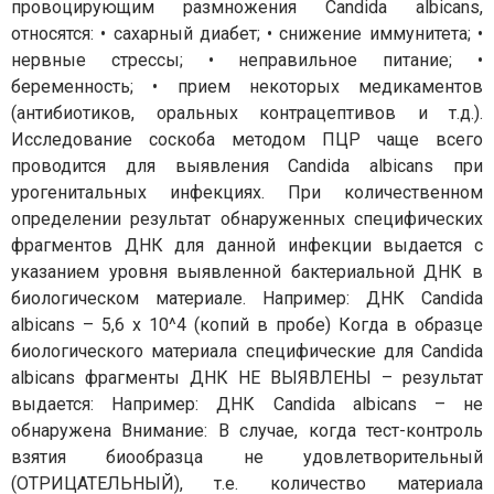
провоцирующим размножения Candida albicans,
относятся: • сахарный диабет; • снижение иммунитета; •
нервные стрессы; • неправильное питание; •
беременность; • прием некоторых медикаментов
(антибиотиков, оральных контрацептивов и т.д.).
Исследование соскоба методом ПЦР чаще всего
проводится для выявления Candida albicans при
урогенитальных инфекциях. При количественном
определении результат обнаруженных специфических
фрагментов ДНК для данной инфекции выдается с
указанием уровня выявленной бактериальной ДНК в
биологическом материале. Например: ДНК Candida
albicans – 5,6 х 10^4 (копий в пробе) Когда в образце
биологического материала специфические для Candida
albicans фрагменты ДНК НЕ ВЫЯВЛЕНЫ – результат
выдается: Например: ДНК Candida albicans – не
обнаружена Внимание: В случае, когда тест-контроль
взятия биообразца не удовлетворительный
(ОТРИЦАТЕЛЬНЫЙ), т.е. количество материала