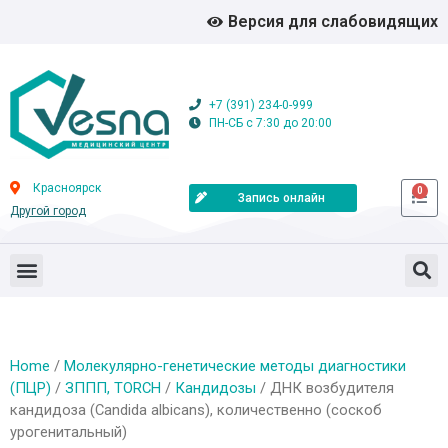
Версия для слабовидящих
+7 (391) 234-0-999
ПН-СБ с 7:30 до 20:00
Красноярск
0
Запись онлайн
Другой город
Home
/
Молекулярно-генетические методы диагностики
(ПЦР)
/
ЗППП, TORCH
/
Кандидозы
/ ДНК возбудителя
кандидоза (Candida albicans), количественно (соскоб
урогенитальный)