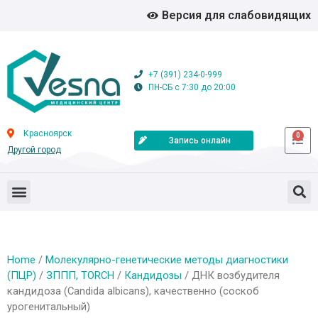
Версия для слабовидящих
+7 (391) 234-0-999
ПН-СБ с 7:30 до 20:00
Красноярск
0
Запись онлайн
Другой город
Home
/
Молекулярно-генетические методы диагностики
(ПЦР)
/
ЗППП, TORCH
/
Кандидозы
/ ДНК возбудителя
кандидоза (Candida albicans), качественно (соскоб
урогенитальный)