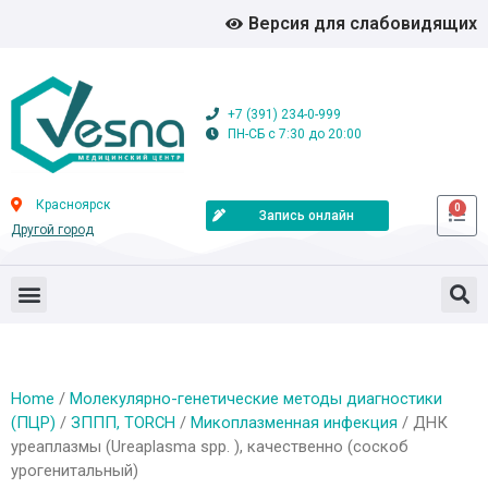
Версия для слабовидящих
+7 (391) 234-0-999
ПН-СБ с 7:30 до 20:00
Красноярск
0
Запись онлайн
Другой город
Home
/
Молекулярно-генетические методы диагностики
(ПЦР)
/
ЗППП, TORCH
/
Микоплазменная инфекция
/ ДНК
уреаплазмы (Ureaplasma spp. ), качественно (соскоб
урогенитальный)