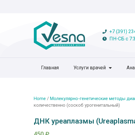
+7 (391) 23
ПН-СБ с 7:3
Главная
Услуги врачей
Ан
Home
/
Молекулярно-генетические методы диа
количественно (соскоб урогенитальный)
ДНК уреаплазмы (Ureaplasma
450
₽