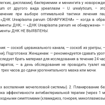
легких, дисплазии), бактериемии и менингита у новорожд
m от другого вида уреаплазм – U. urealyticum, – это
ачение при выборе оптимальной тактики лечения пац
— «ДНК Ureaplasma parvum ОБНАРУЖЕНА» — когда в обр
гменты ДНК; — «ДНК Ureaplasma parvum не обнаружена» — 
агменты ДНК НЕ ВЫЯВЛЕНЫ.
я: — соскоб цервикального канала; — соскоб из уретры; —
очи); Подготовка: Женщинам: — рекомендуется сдавать уро
 следует брать материал для исследования в течение 24 ча
аратов; — в день обследования не проводить туалет н
 трех часов до сдачи урогенитального мазка или мочи.
х воспаления мочеполовой системы). 2. Планирование бер
ка эффективности антибактериальной терапии (через 1 м
сходными симптомами (хламидиоз, гонорея, микоплазмозы 