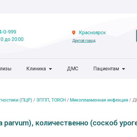
4-0-999
Красноярск
0 до 20:00
Другой город
ализы
Клиника
ДМС
Пациентам
гностики (ПЦР)
/
ЗППП, TORCH
/
Микоплазменная инфекция
/ Д
 parvum), количественно (соскоб уро