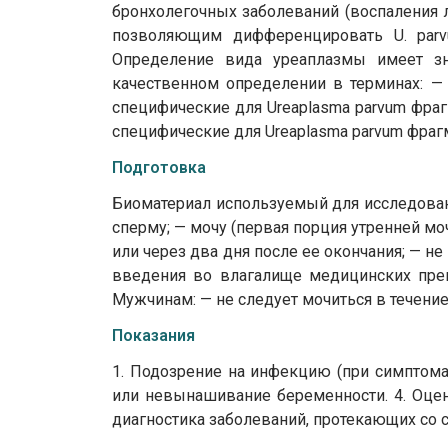
бронхолегочных заболеваний (воспаления 
позволяющим дифференцировать U. parvu
Определение вида уреаплазмы имеет зн
качественном определении в терминах: 
специфические для Ureaplasma parvum фра
специфические для Ureaplasma parvum фр
Подготовка
Биоматериал используемый для исследовани
сперму; — мочу (первая порция утренней м
или через два дня после ее окончания; — не
введения во влагалище медицинских преп
Мужчинам: — не следует мочиться в течение
Показания
1. Подозрение на инфекцию (при симптома
или невынашивание беременности. 4. Оцен
диагностика заболеваний, протекающих со 