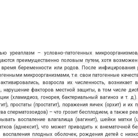
тью уреаплазм – условно-патогенных микроорганизмов
даются преимущественно половым путем, хотя возможен 
о время беременности или родов. После инфицирования 
огенными микроорганизмами, т.е. свои патогенные качес
активировались, возросла их численность, возникает в
 нарушение факторов местной защиты, в том числе дис
ии (хламидиоз, гонорея, бактериальный вагиноз и т. д.
т), простаты (простатит), поражения яичек (орхит) и их
а сперматозоидов) – что грозит бесплодием, а также ре
вать воспаление влагалища (вагинит), шейки матки (ц
атков (аднексит), что может приводить к внематочной бе
воспаления плодных оболочек, рождения детей с низкой