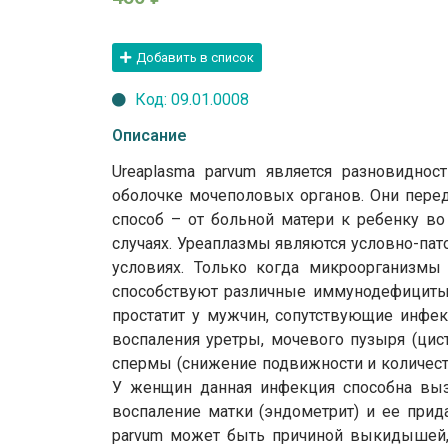
Добавить в список
Код: 09.01.0008
Описание
Ureaplasma parvum является разновиднос
оболочке мочеполовых органов. Они пере
способ – от больной матери к ребенку в
случаях. Уреаплазмы являются условно-пат
условиях. Только когда микроорганизмы 
способствуют различные иммунодефициты,
простатит у мужчин, сопутствующие инфекц
воспаления уретры, мочевого пузыря (цисти
спермы (снижение подвижности и количеств
У женщин данная инфекция способна вызы
воспаление матки (эндометрит) и ее прид
parvum может быть причиной выкидышей, 