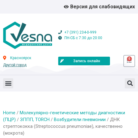
Версия для слабовидящих
+7 (391) 234-0-999
ПН-СБ с 7:30 до 20:00
Красноярск
0
Запись онлайн
Другой город
Home
/
Молекулярно-генетические методы диагностики
(ПЦР)
/
ЗППП, TORCH
/
Возбудители пневмонии
/ ДНК
стрептококка (Streptococcus pneumoniae), качественно
(мокрота)