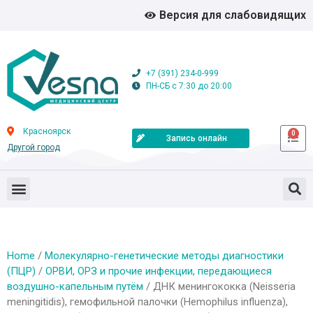
Версия для слабовидящих
+7 (391) 234-0-999
ПН-СБ с 7:30 до 20:00
Красноярск
0
Запись онлайн
Другой город
Home
/
Молекулярно-генетические методы диагностики
(ПЦР)
/
ОРВИ, ОРЗ и прочие инфекции, передающиеся
воздушно-капельным путём
/ ДНК менингококка (Neisseria
meningitidis), гемофильной палочки (Hemophilus influenza),