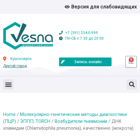
Версия для слабовидящих
+7 (391) 234-0-999
ПН-СБ с 7:30 до 20:00
Красноярск
0
Запись онлайн
Другой город
Home
/
Молекулярно-генетические методы диагностики
(ПЦР)
/
ЗППП, TORCH
/
Возбудители пневмонии
/ ДНК
хламидии (Сhlamidophila pneumonia), качественно (мокрота)