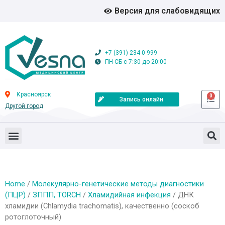
Версия для слабовидящих
+7 (391) 234-0-999
ПН-СБ с 7:30 до 20:00
Красноярск
0
Запись онлайн
Другой город
Home
/
Молекулярно-генетические методы диагностики
(ПЦР)
/
ЗППП, TORCH
/
Хламидийная инфекция
/ ДНК
хламидии (Chlamydia trachomatis), качественно (соскоб
ротоглоточный)