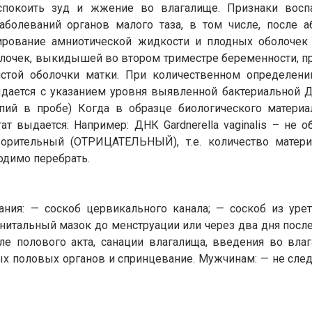
спокоить зуд и жжение во влагалище. Признаки воспа
аболеваний органов малого таза, в том числе, после а
ирование амниотической жидкости и плодных оболоче
олочек, выкидышей во втором триместре беременности, 
истой оболочки матки. При количественном определени
ается с указанием уровня выявленной бактериальной Д
копий в пробе) Когда в образце биологического материал
ыдается: Например: ДНК Gardnerella vaginalis – не обн
ворительный (ОТРИЦАТЕЛЬНЫЙ), т.е. количество матери
одимо перебрать.
ния: — соскоб цервикального канала; — соскоб из урет
итальный мазок до менструации или через два дня после 
ле полового акта, санации влагалища, введения во вла
х половых органов и спринцевание. Мужчинам: — не следу