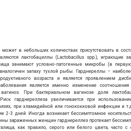
торая может в небольших количествах присутствовать в с
яются лактобациллы (Lactobacillus spp.), играющие 
ища занимают условно-патогенные микробы (в первую оч
налогичен запаху тухлой рыбы. Гарднереллы – наиболее
одуктивного возраста и является проявлением дисбио
заболевания является именно изменение соотношения 
агиноз. При бактериальном вагинозе доля лактобац
. Риск гарднереллеза увеличивается при использовани
язях, при хламидийной или гонококковой инфекции и т.
чение 2-3 дней. Иногда возникает бессимптомное носител
ловины зараженных женщин гарднереллез протекает бессим
алища, как правило, серого или белого цвета, часто 