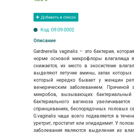
Добавить в список
Код: 09.09.0002
Описание
Gardnerella vaginalis – это бактерия, ко
норме основой микрофлоры влагалища явл
снижается, их место в экосистеме влагал
выделяют летучие амины, запах которых а
который нередко бывает у женщин репр
венерическим заболеванием. Причиной 
микробов, вызывающих бактериальный в
бактериального вагиноза увеличивается
спринцеваниях, беспорядочных половых св
G.vaginalis чаще всего подавляется в те
уретрит, простатит или эпидидимит. У по
заболевания являются выделения из влаг