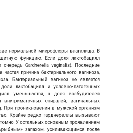
оставе нормальной микрофлоры влагалища. В
защитную функцию. Если доля лактобацилл
ередь Gardnerella vaginalis). Последние
 частая причина бактериального вагиноза,
за. Бактериальный вагиноз не является
доли лактобацилл и условно-патогенных
илл уменьшается, а доля возбудителей
и внутриматочных спиралей, вагинальных
д. При проникновении в мужской организм
ьство. Крайне редко гарднереллы вызывают
птомно. У остальных основным проявлением
с «рыбным» запахом, усиливающимся после