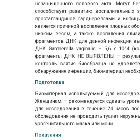
незащищенного полового акта. Могут бе
способствует развитию воспалительных з
простагландинов гарднереллами и инфиц
является причиной воспаления плодных об
низким весом, а также воспаления слиз
фрагментов ДНК для данной инфекции выд
ДНК Gardnerella vaginalis – 5,6 х 10^4 (
фрагменты ДНК НЕ ВЫЯВЛЕНЫ – результат в
контроль взятия биообразца не удовлет
обнаружения инфекции, биоматериал необх
Подготовка
Биоматериал используемый для исследова
Женщинам: — рекомендуется сдавать уроген
для исследования в течение 24 часов пос
обследования не проводить туалет наружны
урогенитального мазка или мочи.
Показания