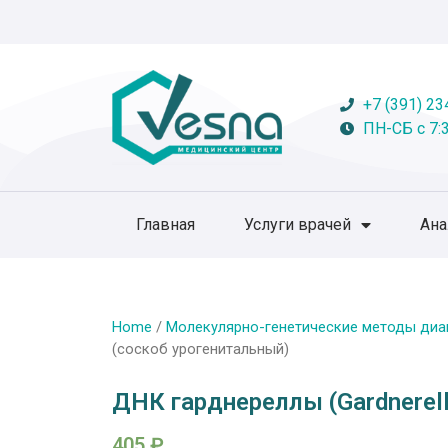
+7 (391) 23
ПН-СБ с 7:3
Главная
Услуги врачей
Ан
Home
/
Молекулярно-генетические методы диа
(соскоб урогенитальный)
ДНК гарднереллы (Gardnerell
405
₽