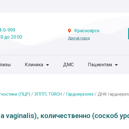
4-0-999
Красноярск
0 до 20:00
Другой город
ализы
Клиника
ДМС
Пациентам
гностики (ПЦР)
/
ЗППП, TORCH
/
Гарднереллез
/ ДНК гарднереллы
a vaginalis), количественно (соскоб у