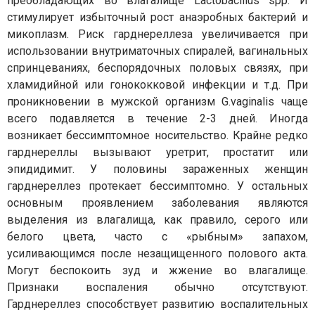
преобладающих во влагалище Lactobacillus spp. И
стимулирует избыточный рост анаэробных бактерий и
микоплазм. Риск гарднереллеза увеличивается при
использовании внутриматочных спиралей, вагинальных
спринцеваниях, беспорядочных половых связях, при
хламидийной или гонококковой инфекции и т.д. При
проникновении в мужской организм G.vaginalis чаще
всего подавляется в течение 2-3 дней. Иногда
возникает бессимптомное носительство. Крайне редко
гарднереллы вызывают уретрит, простатит или
эпидидимит. У половины зараженных женщин
гарднереллез протекает бессимптомно. У остальных
основным проявлением заболевания являются
выделения из влагалища, как правило, серого или
белого цвета, часто с «рыбным» запахом,
усиливающимся после незащищенного полового акта.
Могут беспокоить зуд и жжение во влагалище.
Признаки воспаления обычно отсутствуют.
Гарднереллез способствует развитию воспалительных