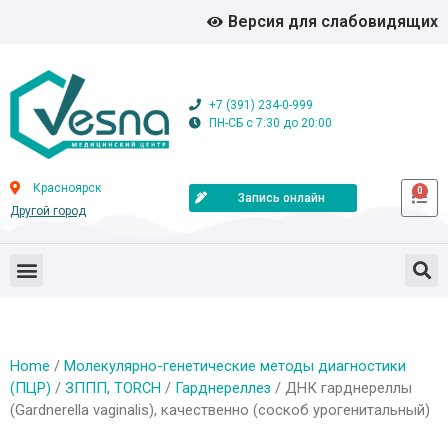
Версия для слабовидящих
+7 (391) 234-0-999
ПН-СБ с 7:30 до 20:00
Красноярск
0
Запись онлайн
Другой город
Home
/
Молекулярно-генетические методы диагностики
(ПЦР)
/
ЗППП, TORCH
/
Гарднереллез
/ ДНК гарднереллы
(Gardnerella vaginalis), качественно (соскоб урогенитальный)