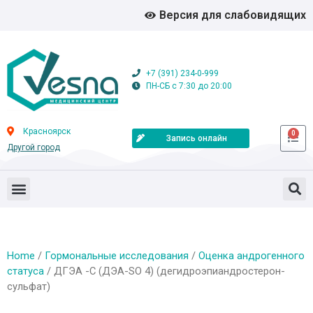
Версия для слабовидящих
+7 (391) 234-0-999
ПН-СБ с 7:30 до 20:00
Красноярск
0
Запись онлайн
Другой город
Home
/
Гормональные исследования
/
Оценка андрогенного
статуса
/ ДГЭА -С (ДЭА-SO 4) (дегидроэпиандростерон-
сульфат)