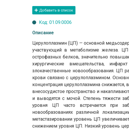
Добавить в список
Код: 01.09.0006
Описание
Церулоплазмин (ЦП) — основной медьсоде
участвующий в метаболизме железа. ЦП 
острофазных белков, значительно повышае
хирургические вмешательства, инфаркт
злокачественные новоообразования. ЦП р
крови связано с церулоплазмином. Основн
концентрация церулоплазмина снижается, 
внесосудистое пространство и накапливают
и выводятся с мочой. Степень тяжести за
уровня ЦП часто встречается при заб
новообразованиях различной локализаци
метастазировании уровень ЦП увеличиваетс
снижением уровня ЦП. Низкий уровень цер