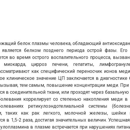
ржащий белок плазмы человека, обладающий антиоксидан
является белком позднего периода острой фазы. Его 
тся во время острого воспалительного процесса, вызва
 миокарда, цирроз печени, гепатиты, лимфогрануле
ассматривают как специфический переносчик ионов мед
ое клиническое значение ЦП заключается в диагностике 
вызывая, тем самым, повышение концентрации меди. При
ся в соединительной ткани, или проходят через базальну
болевания коррелирует со степенью накопления меди в 
олеваниях ретикулоэндотелиальной системы (болез
и, таких как рак легкого, молочной железы, шейки 
я в 1,5-2 раза, достигая значительных величин. Успешна
улоплазмина в плазме встречается при нарушениях питани