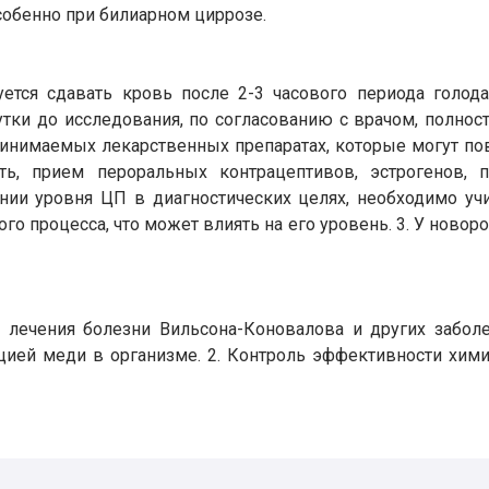
собенно при билиарном циррозе.
ется сдавать кровь после 2-3 часового периода голода
сутки до исследования, по согласованию с врачом, полн
инимаемых лекарственных препаратах, которые могут пов
ть, прием пероральных контрацептивов, эстрогенов, п
ении уровня ЦП в диагностических целях, необходимо учи
о процесса, что может влиять на его уровень. 3. У новор
и лечения болезни Вильсона-Коновалова и других забо
ей меди в организме. 2. Контроль эффективности химио