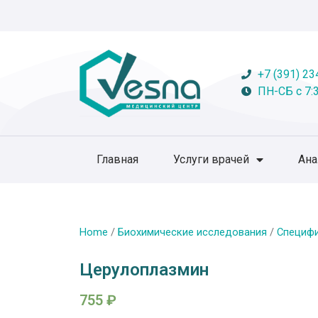
+7 (391) 23
ПН-СБ с 7:3
Главная
Услуги врачей
Ан
Home
/
Биохимические исследования
/
Специфи
Церулоплазмин
755
₽