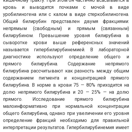
кишечному тракту. При этом он частично всасывается в
кровь и выводится почками с мочой в виде
уробилиногена или с калом в виде стеркобилиногена.
Общий билирубин представлен двумя фракциями:
непрямым (свободным) и прямым (связанным)
билирубином. Превышение уровня билирубина в
сыворотке крови выше референсных значений
называется гипербилирубинемией. В лабораторной
диагностике используют определение общего и
прямого билирубина. Содержание непрямого
билирубина рассчитывают как разность между общим
содержанием пигмента и концентрацией прямого
билирубина. В норме в крови 75 — 80% приходится на
долю непрямого билирубина и 20 — 25% — на долю
прямого. Исследование прямого билирубина
малоинформативно при нормальной концентрации
общего билирубина, однако при увеличении его уровня
определение фракций необходимо для правильной
интерпретации результатов. Гипербилирубинемия имеет