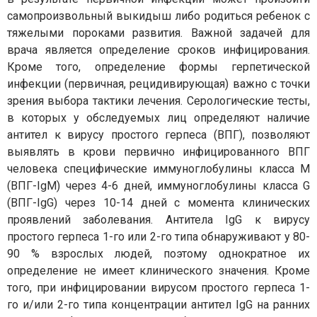
самопроизвольный выкидыш либо родиться ребенок с
тяжелыми пороками развития. Важной задачей для
врача является определение сроков инфицирования.
Кроме того, определение формы герпетической
инфекции (первичная, рецидивирующая) важно с точки
зрения выбора тактики лечения. Серологические тесты,
в которых у обследуемых лиц определяют наличие
антител к вирусу простого герпеса (ВПГ), позволяют
выявлять в крови первично инфицированного ВПГ
человека специфические иммуноглобулины класса М
(ВПГ-IgM) через 4-6 дней, иммуноглобулины класса G
(ВПГ-IgG) через 10-14 дней с момента клинических
проявлений заболевания. Антитела IgG к вирусу
простого герпеса 1-го или 2-го типа обнаруживают у 80-
90 % взрослых людей, поэтому однократное их
определение не имеет клинического значения. Кроме
того, при инфицировании вирусом простого герпеса 1-
го и/или 2-го типа концентрации антител IgG на ранних