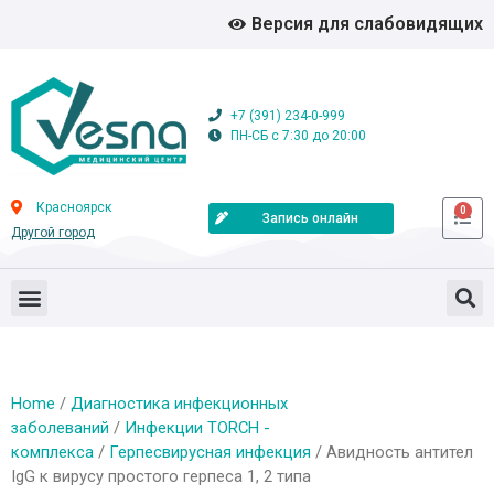
Версия для слабовидящих
+7 (391) 234-0-999
ПН-СБ с 7:30 до 20:00
Красноярск
0
Запись онлайн
Другой город
Home
/
Диагностика инфекционных
заболеваний
/
Инфекции TORCH -
комплекса
/
Герпесвирусная инфекция
/ Авидность антител
IgG к вирусу простого герпеса 1, 2 типа