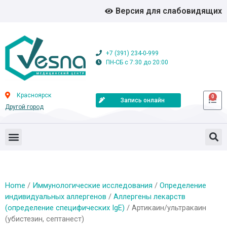
Версия для слабовидящих
+7 (391) 234-0-999
ПН-СБ с 7:30 до 20:00
Красноярск
0
Запись онлайн
Другой город
Home
/
Иммунологические исследования
/
Определение
индивидуальных аллергенов
/
Аллергены лекарств
(определение специфических IgE)
/ Артикаин/ультракаин
(убистезин, септанест)