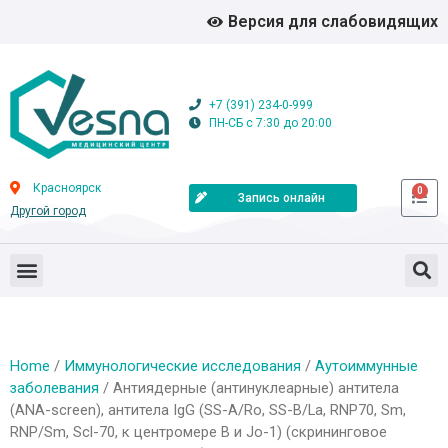
Версия для слабовидящих
+7 (391) 234-0-999
ПН-СБ с 7:30 до 20:00
Красноярск
0
Запись онлайн
Другой город
Home
/
Иммунологические исследования
/
Аутоиммунные
заболевания
/ Антиядерные (антинуклеарные) антитела
(ANA-screen), антитела IgG (SS-A/Ro, SS-B/La, RNP70, Sm,
RNP/Sm, Scl-70, к центромере B и Jo-1) (скрининговое