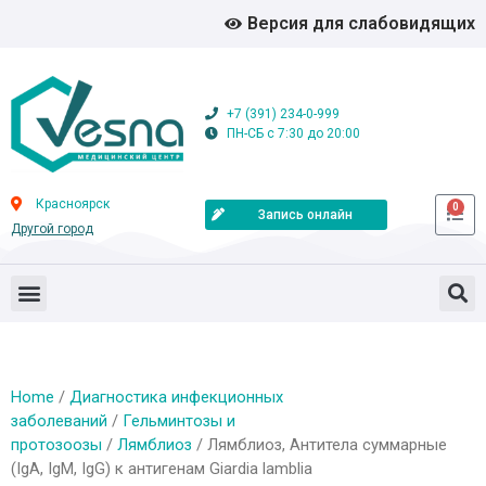
Версия для слабовидящих
+7 (391) 234-0-999
ПН-СБ с 7:30 до 20:00
Красноярск
0
Запись онлайн
Другой город
Home
/
Диагностика инфекционных
заболеваний
/
Гельминтозы и
протозоозы
/
Лямблиоз
/ Лямблиоз, Антитела суммарные
(IgA, IgM, IgG) к антигенам Giardia lamblia