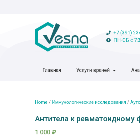
+7 (391) 23
ПН-СБ с 7:3
Главная
Услуги врачей
Ан
Home
/
Иммунологические исследования
/
Аут
Антитела к ревматоидному ф
1 000
₽