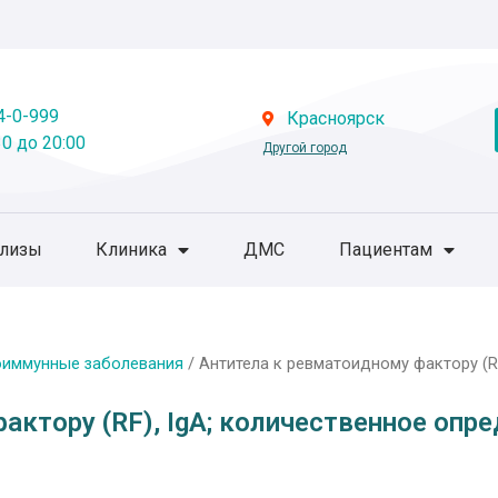
4-0-999
Красноярск
0 до 20:00
Другой город
ализы
Клиника
ДМС
Пациентам
оиммунные заболевания
/ Антитела к ревматоидному фактору (R
актору (RF), IgA; количественное опр