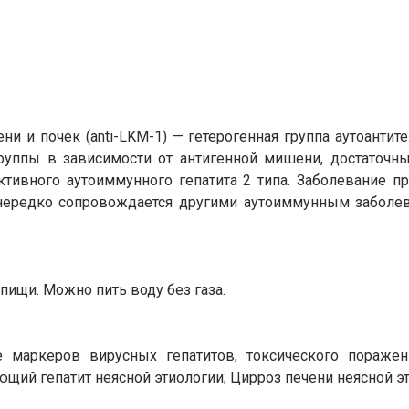
ни и почек (anti-LKM-1) — гетерогенная группа аутоанти
группы в зависимости от антигенной мишени, достаточн
активного аутоиммунного гепатита 2 типа. Заболевание 
 нередко сопровождается другими аутоиммунным заболев
пищи. Можно пить воду без газа.
 маркеров вирусных гепатитов, токсического поражен
ющий гепатит неясной этиологии; Цирроз печени неясной э