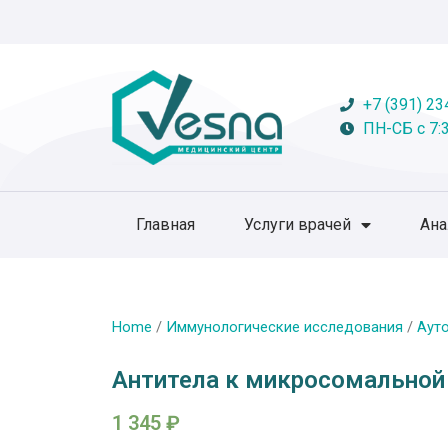
+7 (391) 23
ПН-СБ с 7:3
Главная
Услуги врачей
Ан
Home
/
Иммунологические исследования
/
Аут
Антитела к микросомальной 
1 345
₽