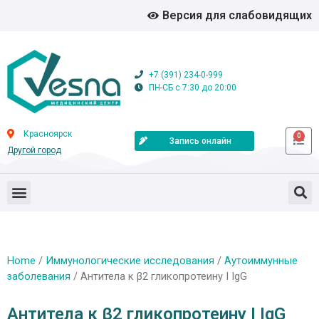
Версия для слабовидящих
+7 (391) 234-0-999
ПН-СБ с 7:30 до 20:00
Красноярск
0
Запись онлайн
Другой город
Home
/
Иммунологические исследования
/
Аутоиммунные
заболевания
/ Антитела к β2 гликопротеину I IgG
Антитела к β2 гликопротеину I IgG