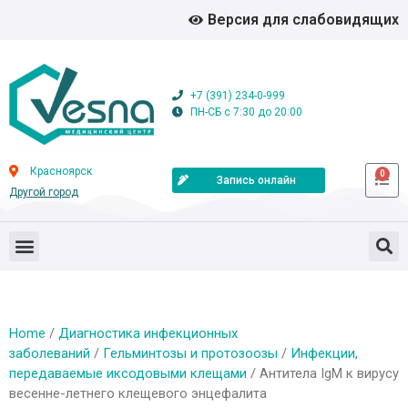
Версия для слабовидящих
+7 (391) 234-0-999
ПН-СБ с 7:30 до 20:00
Красноярск
0
Запись онлайн
Другой город
Home
/
Диагностика инфекционных
заболеваний
/
Гельминтозы и протозоозы
/
Инфекции,
передаваемые иксодовыми клещами
/ Антитела IgМ к вирусу
весенне-летнего клещевого энцефалита