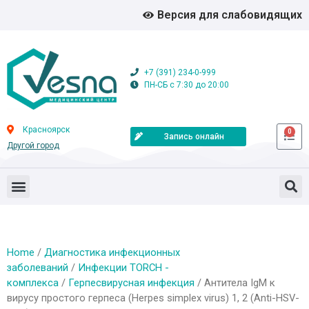
Версия для слабовидящих
+7 (391) 234-0-999
ПН-СБ с 7:30 до 20:00
Красноярск
0
Запись онлайн
Другой город
Home
/
Диагностика инфекционных
заболеваний
/
Инфекции TORCH -
комплекса
/
Герпесвирусная инфекция
/ Антитела IgM к
вирусу простого герпеса (Herpes simplex virus) 1, 2 (Anti-HSV-