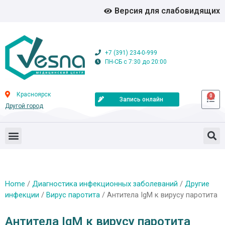
Версия для слабовидящих
+7 (391) 234-0-999
ПН-СБ с 7:30 до 20:00
Красноярск
0
Запись онлайн
Другой город
Home
/
Диагностика инфекционных заболеваний
/
Другие
инфекции
/
Вирус паротита
/ Антитела IgM к вирусу паротита
Антитела IgM к вирусу паротита